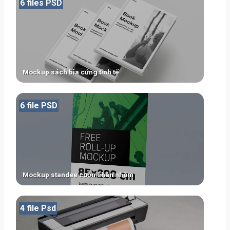
6 files PSD
Mockup sách bìa cứng tinh tế
6 file PSD
Mockup standee cuộn chân nhôm
4 file Psd