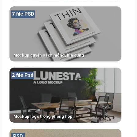
7 file PSD
Mockup quyển sách mỏng, bìa cứng
2 file Psd
Mockup logo trong phòng họp
PSD