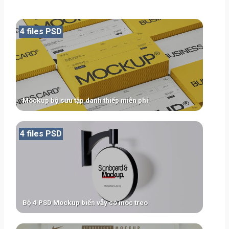
4 files PSD
Mockup bộ sưu tập danh thiếp miễn phí
4 files PSD
Bộ 4 PSD Mockup biển vẫy có móc treo