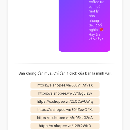
coffee từ
bạn, dù
một ly
nhỏ
nhưng
đều có ý
nghĩa!
Hãy ấn
vào đây !
Bạn không cần mua! Chỉ cần 1 click của bạn là mình vui !
https://s.shopee.vn/60JVHAf7aX
https://s.shopee.vn/5VNEgJIzvv
https://s.shopee.vn/2LQCuVUa1q
https://s.shopee.vn/804ZewD4Xt
https://s.shopee.vn/5q054zG2nA
https://s.shopee.vn/12I8I2WKO