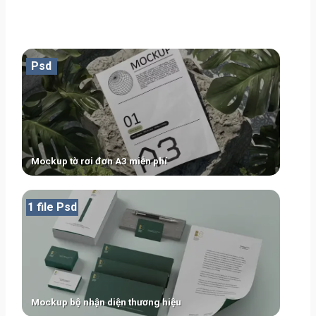
Psd
Mockup tờ rơi đơn A3 miễn phí
1 file Psd
Mockup bộ nhận diện thương hiệu