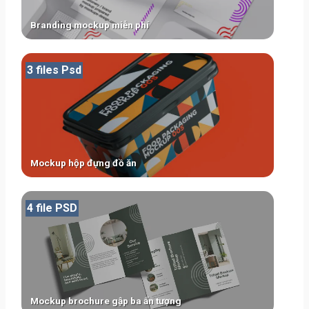
Branding mockup miễn phí
3 files Psd
Mockup hộp đựng đồ ăn
4 file PSD
Mockup brochure gập ba ấn tượng