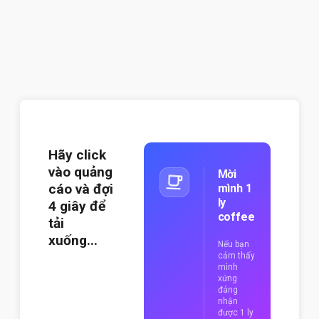
Hãy click
vào quảng
Mời
cáo và đợi
mình 1
ly
3
giây để
coffee
tải
xuống...
Nếu bạn
cảm thấy
mình
xứng
đáng
nhận
được 1 ly