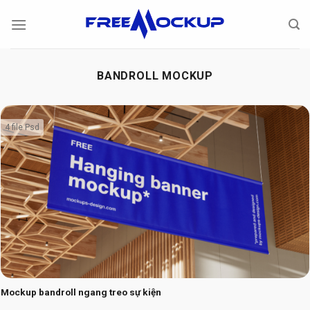
Skip
to
content
BANDROLL MOCKUP
4 file Psd
Mockup bandroll ngang treo sự kiện