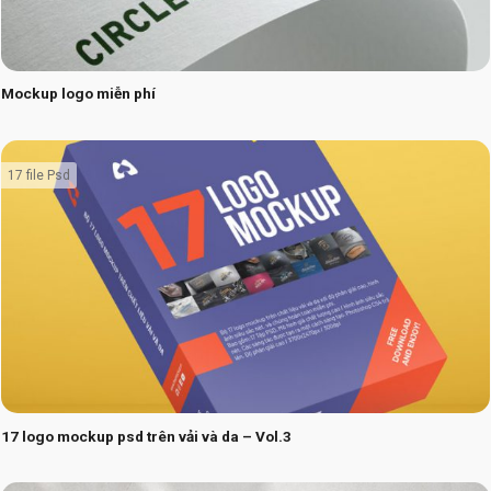
Mockup logo miễn phí
17 file Psd
17 logo mockup psd trên vải và da – Vol.3