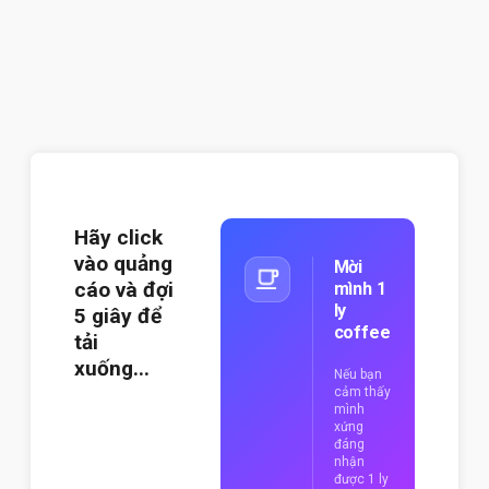
Hãy click
vào quảng
Mời
cáo và đợi
mình 1
ly
4
giây để
coffee
tải
xuống...
Nếu bạn
cảm thấy
mình
xứng
đáng
nhận
được 1 ly