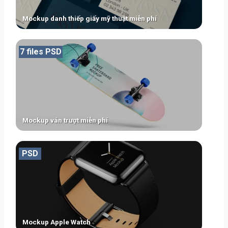
Mockup danh thiếp giấy mỹ thuật miễn phí
7 files PSD
Mockup ván trượt miễn phí
PSD
Mockup Apple Watch