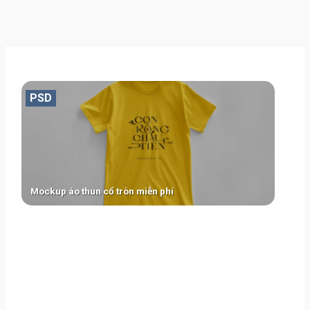
PSD
Mockup áo thun cổ tròn miễn phí