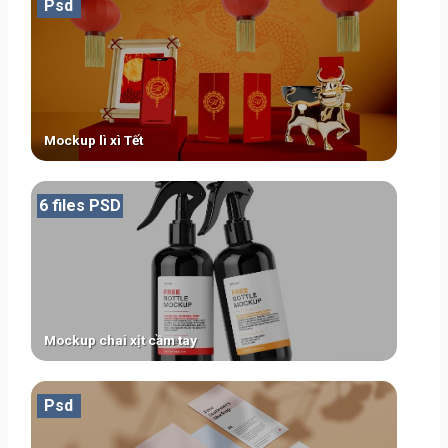
Psd
Mockup lì xì Tết
6 files PSD
Mockup chai xịt cầm tay
Psd