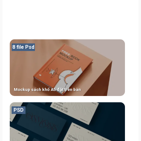
8 file Psd
Mockup sách khổ A5 đặt trên bàn
PSD