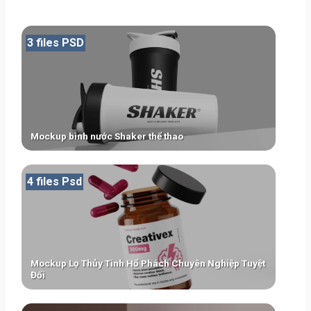
3 files PSD
Mockup bình nước Shaker thể thao
4 files Psd
Mockup Lọ Thủy Tinh Hổ Phách Chuyên Nghiệp Tuyệt
Đối