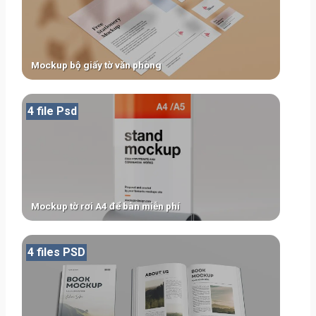
Mockup bộ giấy tờ văn phòng
4 file Psd
Mockup tờ rơi A4 để bàn miễn phí
4 files PSD