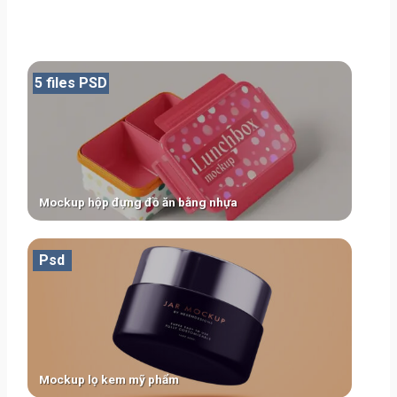
5 files PSD
Mockup hộp đựng đồ ăn bằng nhựa
Psd
Mockup lọ kem mỹ phẩm