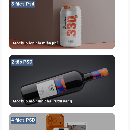
3 files Psd
Mockup lon bia miễn phí
2 tệp PSD
Mockup mô hình chai rượu vang
4 files PSD