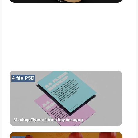
4 file PSD
Mockup Flyer A4 trình bày ấn tượng