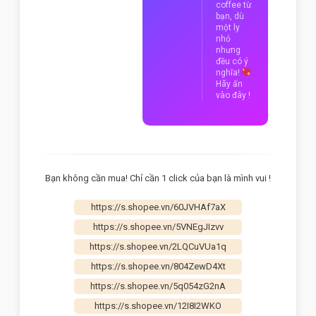
coffee từ
bạn, dù
một ly
nhỏ
nhưng
đều có ý
nghĩa!
Hãy ấn
vào đây !
Bạn không cần mua! Chỉ cần 1 click của bạn là mình vui !
https://s.shopee.vn/60JVHAf7aX
https://s.shopee.vn/5VNEgJIzvv
https://s.shopee.vn/2LQCuVUa1q
https://s.shopee.vn/804ZewD4Xt
https://s.shopee.vn/5q054zG2nA
https://s.shopee.vn/12I8I2WKO