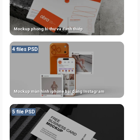
Mockup phong bì thư và danh thiếp
4 files PSD
Mockup màn hình iphone bài đăng Instagram
5 file PSD