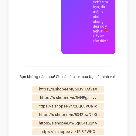
coffee từ
bạn, dù
một ly
nhỏ
nhưng
đều có ý
nghĩa!
Hãy ấn
vào đây !
Bạn không cần mua! Chỉ cần 1 click của bạn là mình vui !
https://s.shopee.vn/60JVHAf7aX
https://s.shopee.vn/5VNEgJIzvv
https://s.shopee.vn/2LQCuVUa1q
https://s.shopee.vn/804ZewD4Xt
https://s.shopee.vn/5q054zG2nA
https://s.shopee.vn/12I8I2WKO