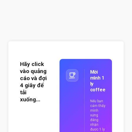
Hãy click
vào quảng
Mời
cáo và đợi
mình 1
ly
3
giây để
coffee
tải
xuống...
Nếu bạn
cảm thấy
mình
xứng
đáng
nhận
được 1 ly