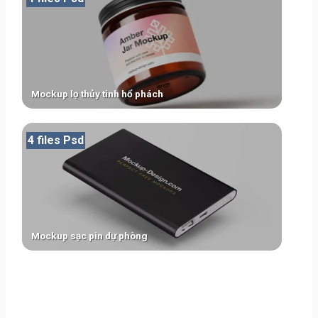
Mockup lọ thủy tinh hổ phách
4 files Psd
Mockup sạc pin dự phòng