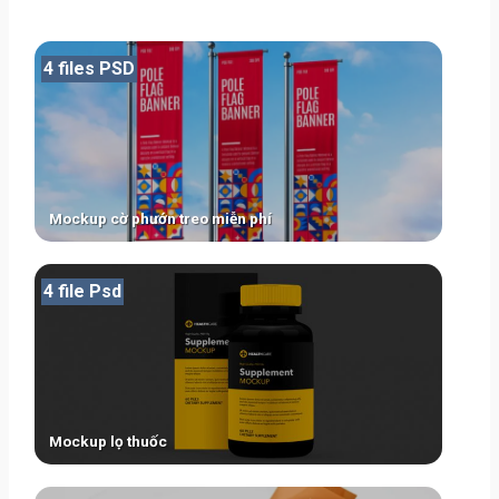
4 files PSD
Mockup cờ phướn treo miễn phí
4 file Psd
Mockup lọ thuốc