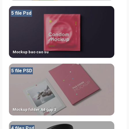
5 file Psd
Mockup bao cao su
5 file PSD
Mockup folder A4 gập 3
4 files Psd