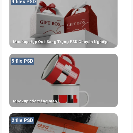
4 files PSD
Mockup Hộp Quà Sang Trọng PSD Chuyên Nghiệp
5 file PSD
Mockup cốc tráng men
2 file PSD