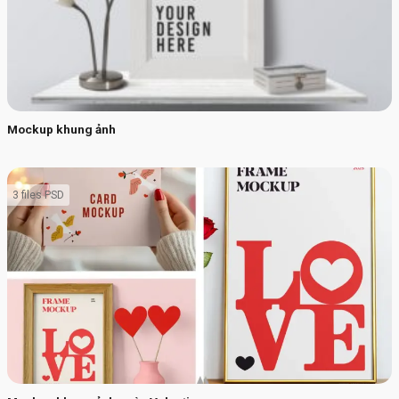
Mockup khung ảnh
3 files PSD