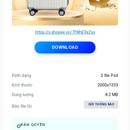
https://s.shopee.vn/7fWhE9xZyx
DOWNLOAD
Định dạng
2 file Psd
Kích thước
2000x1333
Dung lượng
8.2 MB
GỬI THÔNG BÁO
Báo file lỗi
BẢN QUYỀN