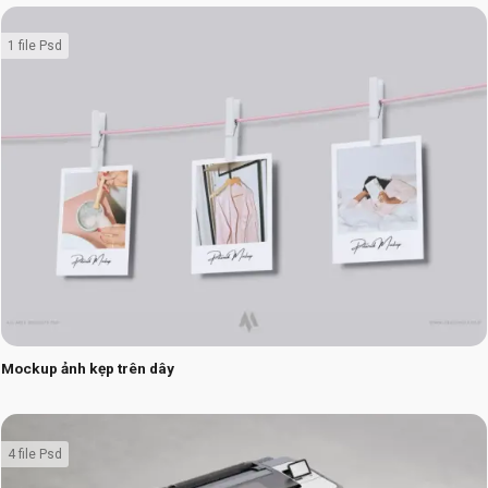
1 file Psd
Mockup ảnh kẹp trên dây
4 file Psd