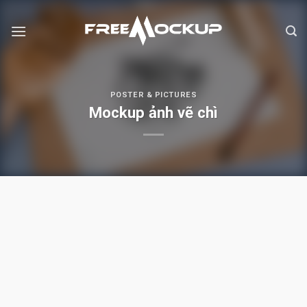
Skip
to
content
POSTER & PICTURES
Mockup ảnh vẽ chì