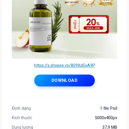
https://s.shopee.vn/809Xd5oA9P
DOWNLOAD
Định dạng
1 file Psd
Kích thước
5000x400px
Dung lượng
37,9 MB