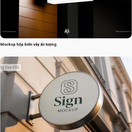
Mockup hộp biển vẫy ấn tượng
3 files PSD