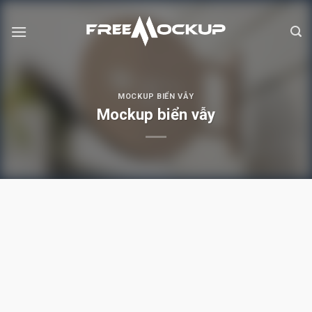
Skip
to
content
MOCKUP BIỂN VẪY
Mockup biển vẫy