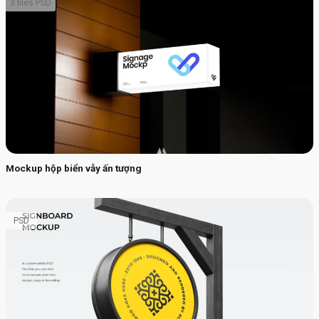
3 files PSD
Mockup hộp biển vẫy ấn tượng
PSD