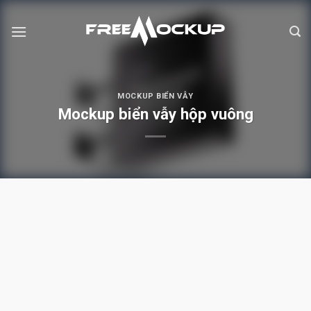
Skip
to
content
MOCKUP BIỂN VẪY
Mockup biển vẫy hộp vuông