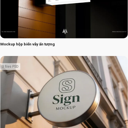
Mockup hộp biển vẫy ấn tượng
3 files PSD