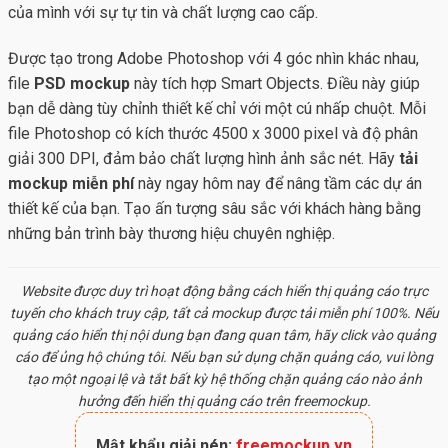
của mình với sự tự tin và chất lượng cao cấp.
Được tạo trong Adobe Photoshop với 4 góc nhìn khác nhau,
file
PSD mockup
này tích hợp Smart Objects. Điều này giúp
bạn dễ dàng tùy chỉnh thiết kế chỉ với một cú nhấp chuột. Mỗi
file Photoshop có kích thước 4500 x 3000 pixel và độ phân
giải 300 DPI, đảm bảo chất lượng hình ảnh sắc nét. Hãy
tải
mockup miễn phí
này ngay hôm nay để nâng tầm các dự án
thiết kế của bạn. Tạo ấn tượng sâu sắc với khách hàng bằng
những bản trình bày thương hiệu chuyên nghiệp.
Website được duy trì hoạt động bằng cách hiển thị quảng cáo trực
tuyến cho khách truy cập, tất cả
mockup
được tải miễn phí 100%. Nếu
quảng cáo hiển thị nội dung bạn đang quan tâm, hãy click vào quảng
cáo để ủng hộ chúng tôi. Nếu bạn sử dụng chặn quảng cáo, vui lòng
tạo một ngoại lệ và tắt bất kỳ hệ thống chặn quảng cáo nào ảnh
hưởng đến hiển thị quảng cáo trên freemockup.
Mật khẩu giải nén:
freemockup.vn