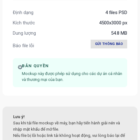
Định dạng
4 files PSD
Kích thước
4500x3000 px
Dung lượng
54.8 MB
GỬI THÔNG BÁO
Báo file lỗi
BẢN QUYỀN
Mockup này được phép sử dụng cho các dự án cá nhân
và thương mại của bạn.
Lưu ý!
Sau khi tải file mockup về máy, bạn hãy tiến hành giải nén và
nhập mật khẩu để mở file.
Nếu file bị lỗi hoặc link tải không hoạt động, vui lòng báo lại để