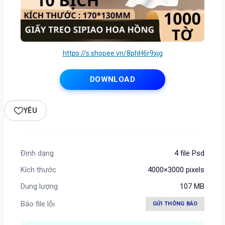
https://s.shopee.vn/8phH6r9xjg
DOWNLOAD
YÊU
Định dạng
4 file Psd
Kích thước
4000×3000 pixels
Dung lượng
107 MB
Báo file lỗi
GỬI THÔNG BÁO