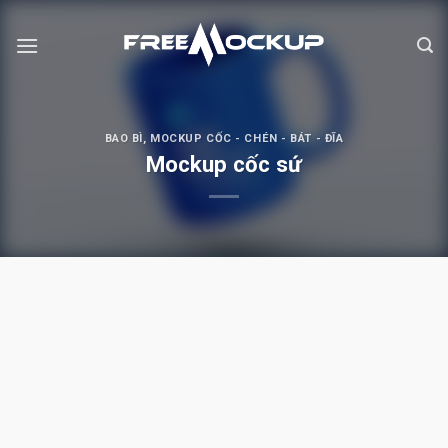
Skip
to
content
BAO BÌ
,
MOCKUP CỐC - CHÉN - BÁT - ĐĨA
Mockup cốc sứ