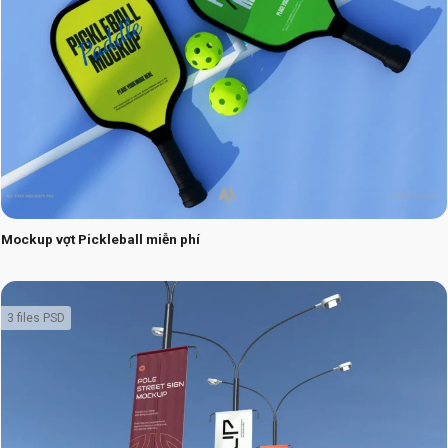
Mockup vợt Pickleball miễn phí
3 files PSD