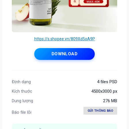
https://s.shopee.vn/809Xd5oA9P
DOWNLOAD
Định dạng
4 files PSD
Kích thước
4500x3000 px
Dung lượng
276 MB
GỬI THÔNG BÁO
Báo file lỗi