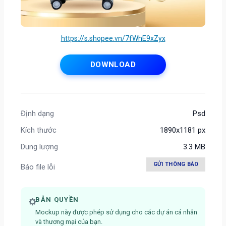
https://s.shopee.vn/7fWhE9xZyx
DOWNLOAD
Định dạng
Psd
Kích thước
1890x1181 px
Dung lượng
3.3 MB
GỬI THÔNG BÁO
Báo file lỗi
BẢN QUYỀN
Mockup này được phép sử dụng cho các dự án cá nhân
và thương mại của bạn.