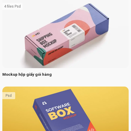
4 files Psd
Mockup hộp giấy gói hàng
Psd