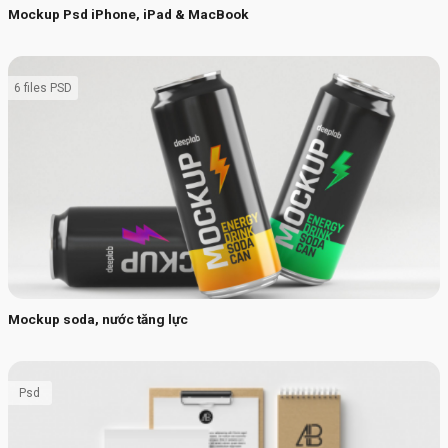
Mockup Psd iPhone, iPad & MacBook
6 files PSD
Mockup soda, nước tăng lực
Psd