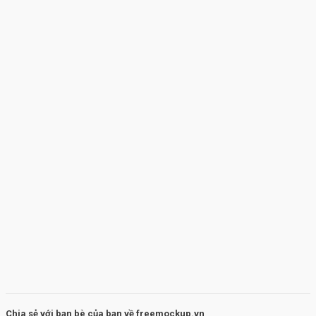
Chia sẻ với bạn bè của bạn về freemockup.vn