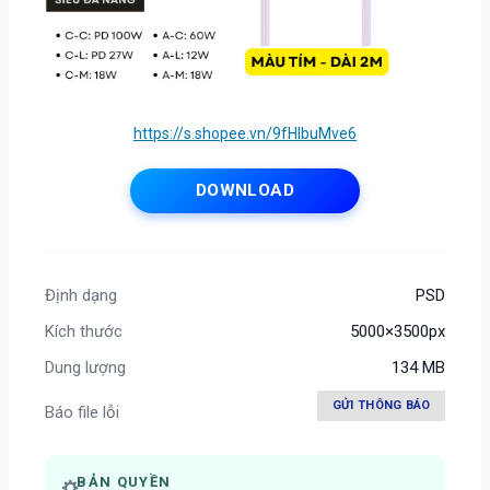
https://s.shopee.vn/9fHlbuMve6
DOWNLOAD
Định dạng
PSD
Kích thước
5000×3500px
Dung lượng
134 MB
GỬI THÔNG BÁO
Báo file lỗi
BẢN QUYỀN