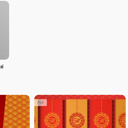
kế
Psd