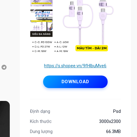
https://s.shopee.vn/9fHlbuMve6
DOWNLOAD
Định dạng
Psd
Kích thước
3000x2300
Dung lượng
66.3MB