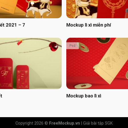
Tết 2021 – 7
Mockup lì xì miễn phí
Psd
ết
Mockup bao lì xì
Copyright 2026 ©
FreeMockup.vn
|
Giải bài tập SGK