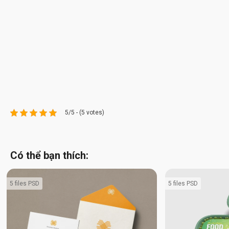
5/5 - (5 votes)
Có thể bạn thích:
5 files PSD
5 files PSD