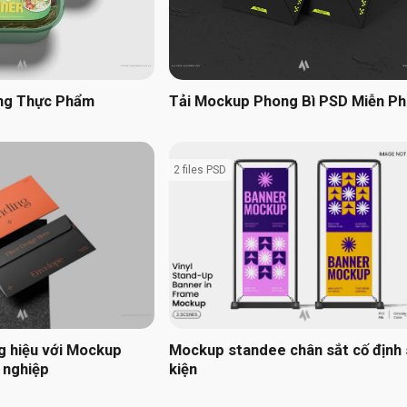
ng Thực Phẩm
Tải Mockup Phong Bì PSD Miễn Ph
2 files PSD
g hiệu với Mockup
Mockup standee chân sắt cố định
 nghiệp
kiện