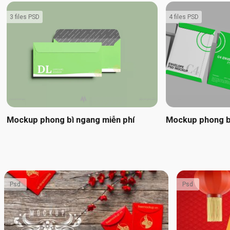
3 files PSD
4 files PSD
Mockup phong bì ngang miễn phí
Mockup phong bì
Psd
Psd