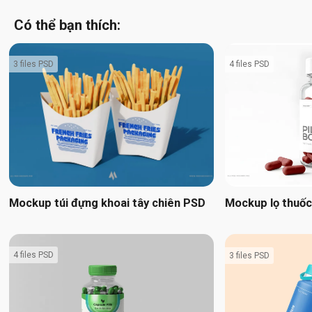
Có thể bạn thích:
3 files PSD
4 files PSD
Mockup túi đựng khoai tây chiên PSD
Mockup lọ thuố
4 files PSD
3 files PSD