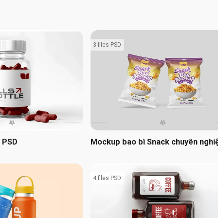
3 files PSD
c PSD
Mockup bao bì Snack chuyên nghi
4 files PSD