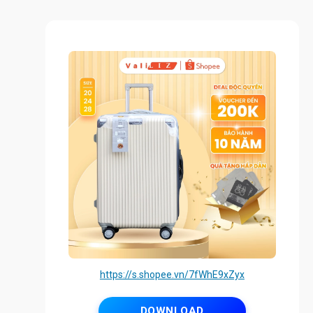
https://s.shopee.vn/7fWhE9xZyx
DOWNLOAD