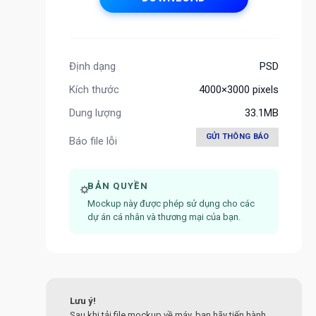
Định dạng
PSD
Kích thước
4000×3000 pixels
Dung lượng
33.1MB
GỬI THÔNG BÁO
Báo file lỗi
BẢN QUYỀN
Mockup này được phép sử dụng cho các
dự án cá nhân và thương mại của bạn.
Lưu ý!
Sau khi tải file mockup về máy, bạn hãy tiến hành