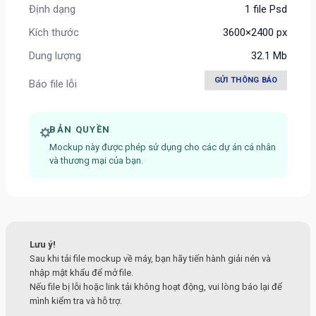
Định dạng
1 file Psd
Kích thước
3600×2400 px
Dung lượng
32.1 Mb
GỬI THÔNG BÁO
Báo file lỗi
BẢN QUYỀN
Mockup này được phép sử dụng cho các dự án cá nhân
và thương mại của bạn.
Lưu ý!
Sau khi tải file mockup về máy, bạn hãy tiến hành giải nén và
nhập mật khẩu để mở file.
Nếu file bị lỗi hoặc link tải không hoạt động, vui lòng báo lại để
mình kiểm tra và hỗ trợ.