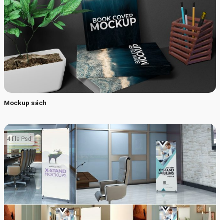
Mockup sách
4 file Psd