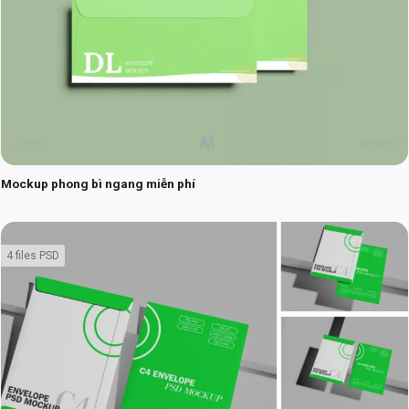
Mockup phong bì ngang miễn phí
4 files PSD