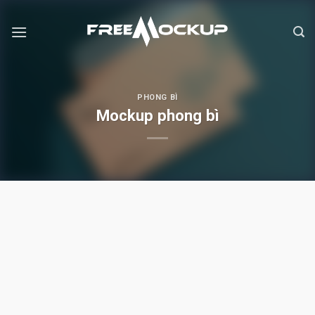
Skip
to
content
PHONG BÌ
Mockup phong bì