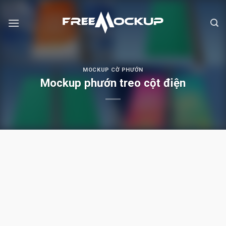
Skip
to
content
MOCKUP CỜ PHƯỚN
Mockup phướn treo cột điện