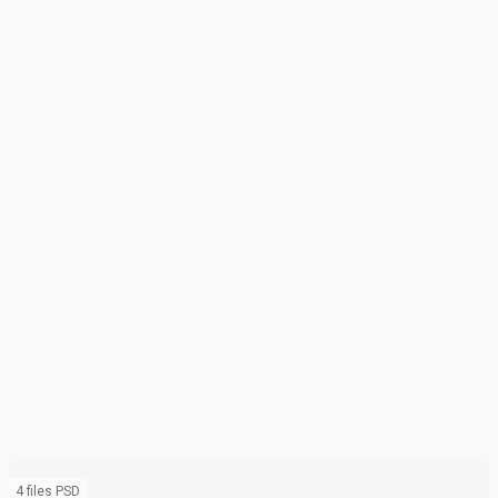
4 files PSD