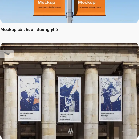
Mockup cờ phướn đường phố
Psd