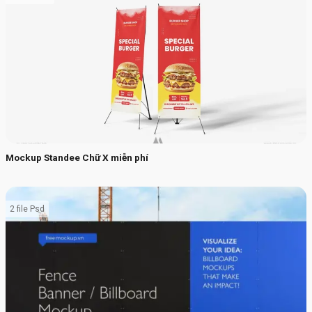
Mockup Standee Chữ X miễn phí
2 file Psd