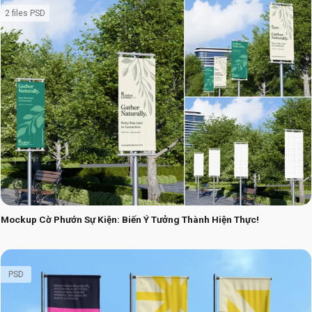
2 files PSD
Mockup Cờ Phướn Sự Kiện: Biến Ý Tưởng Thành Hiện Thực!
PSD