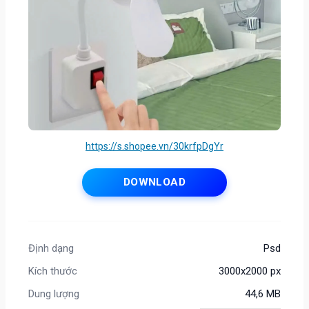
https://s.shopee.vn/30krfpDgYr
DOWNLOAD
Định dạng
Psd
Kích thước
3000x2000 px
Dung lượng
44,6 MB