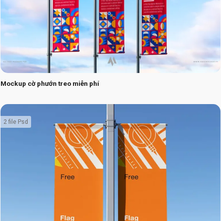
Mockup cờ phướn treo miễn phí
2 file Psd