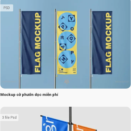
PSD
Mockup cờ phướn dọc miễn phí
3 file Psd