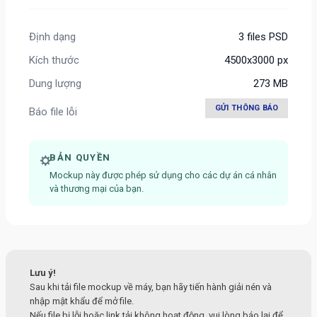
Định dạng
3 files PSD
Kích thước
4500x3000 px
Dung lượng
273 MB
GỬI THÔNG BÁO
Báo file lỗi
BẢN QUYỀN
Mockup này được phép sử dụng cho các dự án cá nhân
và thương mại của bạn.
Lưu ý!
Sau khi tải file mockup về máy, bạn hãy tiến hành giải nén và
nhập mật khẩu để mở file.
Nếu file bị lỗi hoặc link tải không hoạt động, vui lòng báo lại để