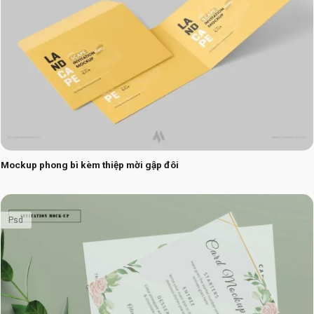
Mockup phong bì kèm thiệp mời gập đôi
Psd