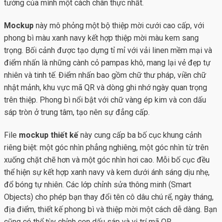
tưởng của mình một cách chân thực nhất.
Mockup
này mô phỏng một bộ thiệp mời cưới cao cấp, với
phong bì màu xanh navy kết hợp thiệp mời màu kem sang
trọng. Bối cảnh được tạo dựng tỉ mỉ với vải linen mềm mại và
điểm nhấn là những cành cỏ pampas khô, mang lại vẻ đẹp tự
nhiên và tinh tế. Điểm nhấn bao gồm chữ thư pháp, viền chữ
nhật mảnh, khu vực mã QR và dòng ghi nhớ ngày quan trọng
trên thiệp. Phong bì nổi bật với chữ vàng ép kim và con dấu
sáp tròn ở trung tâm, tạo nên sự đẳng cấp.
File
mockup thiết kế
này cung cấp ba bố cục khung cảnh
riêng biệt: một góc nhìn phẳng nghiêng, một góc nhìn từ trên
xuống chặt chẽ hơn và một góc nhìn hơi cao. Mỗi bố cục đều
thể hiện sự kết hợp xanh navy và kem dưới ánh sáng dịu nhẹ,
đổ bóng tự nhiên. Các lớp chỉnh sửa thông minh (Smart
Objects) cho phép bạn thay đổi tên cô dâu chú rể, ngày tháng,
địa điểm, thiết kế phong bì và thiệp mời một cách dễ dàng. Bạn
cũng có thể tùy chỉnh con dấu sáp và vị trí mã QR.