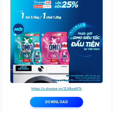
https://s.shopee.vn/2LVAseN7it
DOWNLOAD