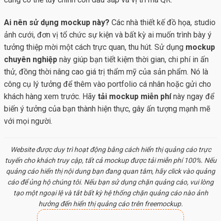
Ai nên sử dụng mockup này?
Các nhà thiết kế đồ họa, studio
ảnh cưới, đơn vị tổ chức sự kiện và bất kỳ ai muốn trình bày ý
tưởng thiệp mời một cách trực quan, thu hút. Sử dụng
mockup
chuyên nghiệp
này giúp bạn tiết kiệm thời gian, chi phí in ấn
thử, đồng thời nâng cao giá trị thẩm mỹ của sản phẩm. Nó là
công cụ lý tưởng để thêm vào portfolio cá nhân hoặc gửi cho
khách hàng xem trước. Hãy
tải mockup miễn phí
này ngay để
biến ý tưởng của bạn thành hiện thực, gây ấn tượng mạnh mẽ
với mọi người.
Website được duy trì hoạt động bằng cách hiển thị quảng cáo trực
tuyến cho khách truy cập, tất cả
mockup
được tải miễn phí 100%. Nếu
quảng cáo hiển thị nội dung bạn đang quan tâm, hãy click vào quảng
cáo để ủng hộ chúng tôi. Nếu bạn sử dụng chặn quảng cáo, vui lòng
tạo một ngoại lệ và tắt bất kỳ hệ thống chặn quảng cáo nào ảnh
hưởng đến hiển thị quảng cáo trên freemockup.