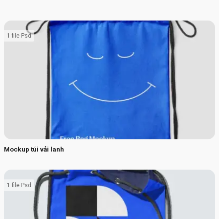
1 file Psd
Mockup túi vải lanh
1 file Psd