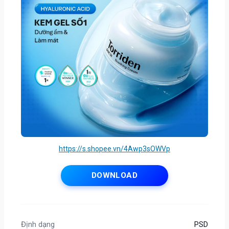
https://s.shopee.vn/4Awp3sOWVp
DOWNLOAD
Định dạng
PSD