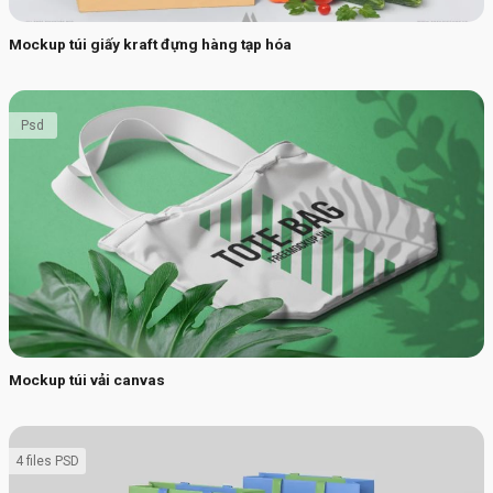
Mockup túi giấy kraft đựng hàng tạp hóa
Psd
Mockup túi vải canvas
4 files PSD