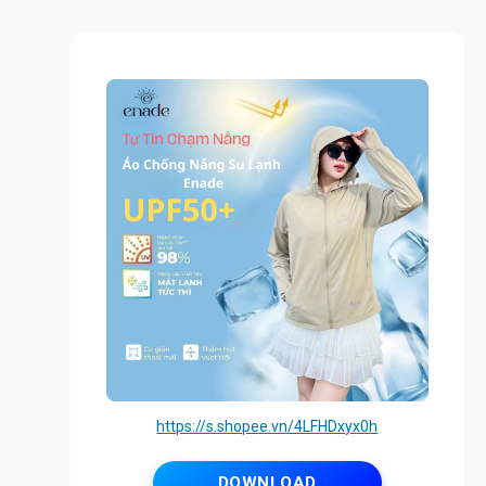
https://s.shopee.vn/4LFHDxyx0h
DOWNLOAD