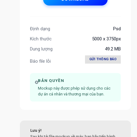
Định dạng
Psd
Kích thước
5000 x 3750px
Dung lượng
49.2 MB
GỬI THÔNG BÁO
Báo file lỗi
BẢN QUYỀN
Mockup này được phép sử dụng cho các
dự án cá nhân và thương mại của bạn.
Lưu ý!
Sau khi tải file mockup về máy, bạn hãy tiến hành