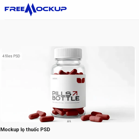
Skip
to
content
4 files PSD
Mockup lọ thuốc PSD