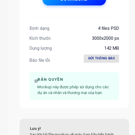
Định dạng
4 files PSD
Kích thước
3000x2000 px
Dung lượng
142 MB
GỬI THÔNG BÁO
Báo file lỗi
BẢN QUYỀN
Mockup này được phép sử dụng cho các
dự án cá nhân và thương mại của bạn.
Lưu ý!
Sau khi tải file mockup về máy, bạn hãy tiến hành