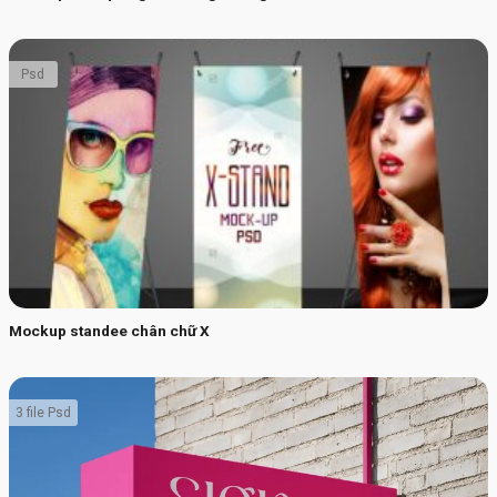
Psd
Mockup standee chân chữ X
3 file Psd