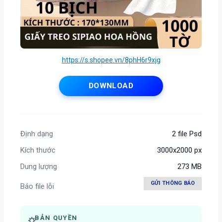
https://s.shopee.vn/8phH6r9xjg
DOWNLOAD
Định dạng
2 file Psd
Kích thước
3000x2000 px
Dung lượng
273 MB
GỬI THÔNG BÁO
Báo file lỗi
BẢN QUYỀN