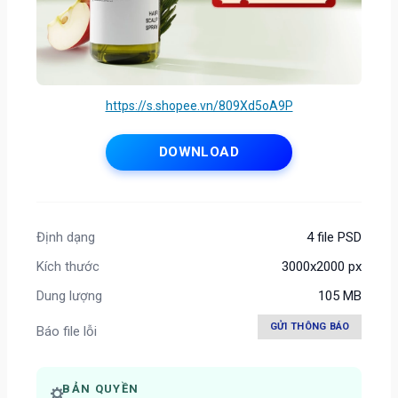
https://s.shopee.vn/809Xd5oA9P
DOWNLOAD
Định dạng
4 file PSD
Kích thước
3000x2000 px
Dung lượng
105 MB
GỬI THÔNG BÁO
Báo file lỗi
BẢN QUYỀN