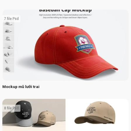
7 file Psd
Mockup mũ lưỡi trai
8 file Psd