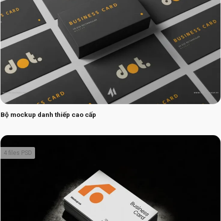
Bộ mockup danh thiếp cao cấp
4 files PSD