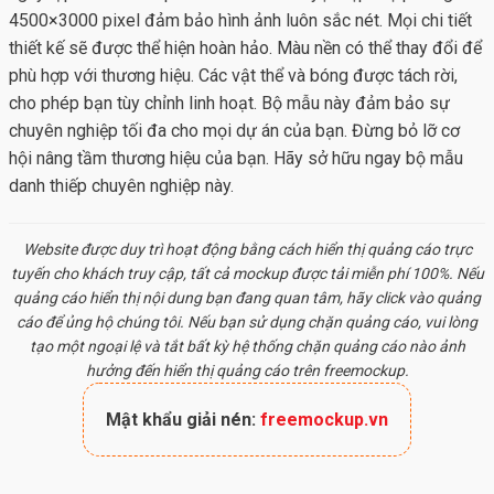
4500×3000 pixel đảm bảo hình ảnh luôn sắc nét. Mọi chi tiết
thiết kế sẽ được thể hiện hoàn hảo. Màu nền có thể thay đổi để
phù hợp với thương hiệu. Các vật thể và bóng được tách rời,
cho phép bạn tùy chỉnh linh hoạt. Bộ mẫu này đảm bảo sự
chuyên nghiệp tối đa cho mọi dự án của bạn. Đừng bỏ lỡ cơ
hội nâng tầm thương hiệu của bạn. Hãy sở hữu ngay bộ mẫu
danh thiếp chuyên nghiệp này.
Website được duy trì hoạt động bằng cách hiển thị quảng cáo trực
tuyến cho khách truy cập, tất cả
mockup
được tải miễn phí 100%. Nếu
quảng cáo hiển thị nội dung bạn đang quan tâm, hãy click vào quảng
cáo để ủng hộ chúng tôi. Nếu bạn sử dụng chặn quảng cáo, vui lòng
tạo một ngoại lệ và tắt bất kỳ hệ thống chặn quảng cáo nào ảnh
hưởng đến hiển thị quảng cáo trên freemockup.
Mật khẩu giải nén:
freemockup.vn