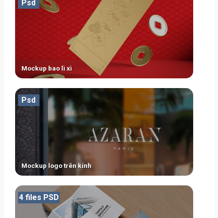
Psd
Mockup bao lì xì
Psd
Mockup logo trên kính
4 files PSD