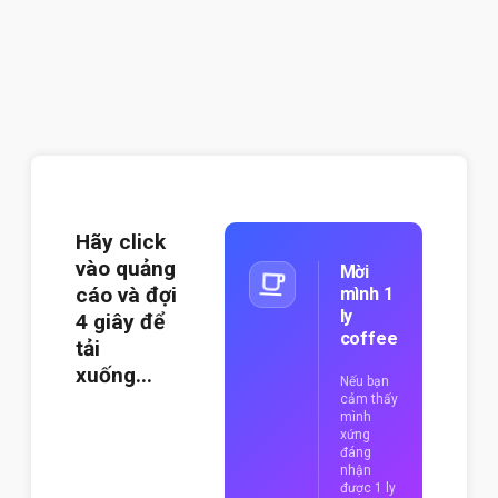
Hãy click
vào quảng
Mời
cáo và đợi
mình 1
ly
3
giây để
coffee
tải
xuống...
Nếu bạn
cảm thấy
mình
xứng
đáng
nhận
được 1 ly