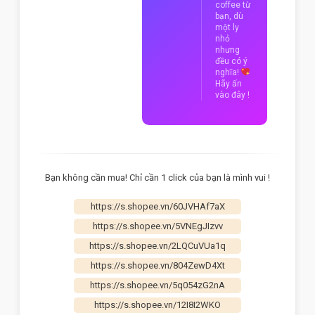
coffee từ
bạn, dù
một ly
nhỏ
nhưng
đều có ý
nghĩa!
Hãy ấn
vào đây !
Bạn không cần mua! Chỉ cần 1 click của bạn là mình vui !
https://s.shopee.vn/60JVHAf7aX
https://s.shopee.vn/5VNEgJIzvv
https://s.shopee.vn/2LQCuVUa1q
https://s.shopee.vn/804ZewD4Xt
https://s.shopee.vn/5q054zG2nA
https://s.shopee.vn/12I8I2WKO