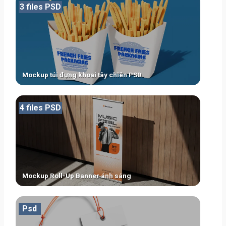
3 files PSD
Mockup túi đựng khoai tây chiên PSD
4 files PSD
Mockup Roll-Up Banner ánh sáng
Psd