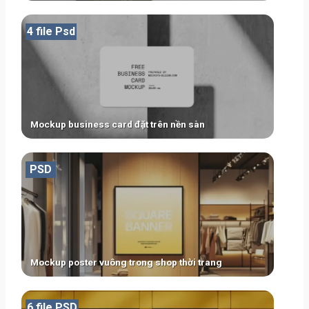
4 file Psd
Mockup business card đặt trên nền sàn
PSD
Mockup poster vuông trong shop thời trang
6 file PSD