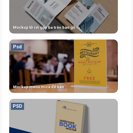
Mockup tờ rơi gập ba trên bàn gỗ
Psd
Mockup menu mica để bàn
PSD