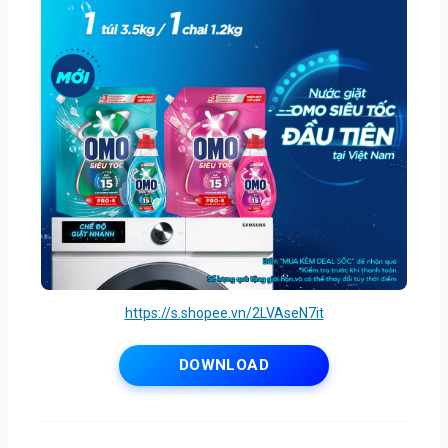
https://s.shopee.vn/2LVAseN7it
DOWNLOAD