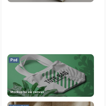
Psd
Mockup túi vải canvas