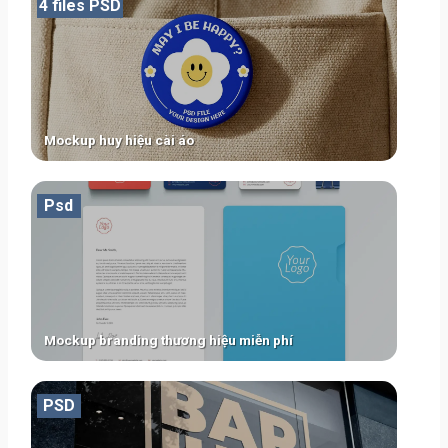
4 files PSD
Mockup huy hiệu cài áo
Psd
Mockup branding thương hiệu miễn phí
PSD