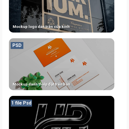
Mockup logo dán trên cửa kính
PSD
Mockup danh thiếp đặt trên bàn
1 file Psd