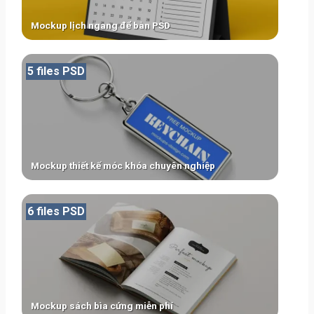
Mockup lịch ngang để bàn PSD
5 files PSD
Mockup thiết kế móc khóa chuyên nghiệp
6 files PSD
Mockup sách bìa cứng miễn phí