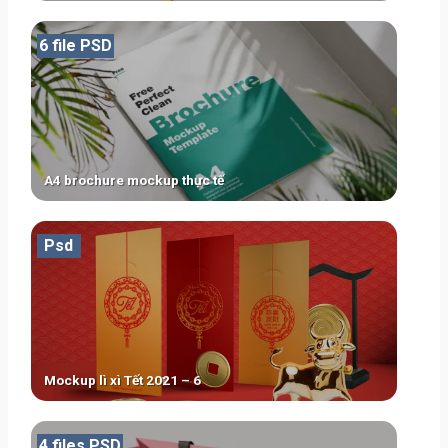
6 file PSD
A4 brochure mockup thực tế
Psd
Mockup lì xì Tết 2021 – 6
4 files PSD