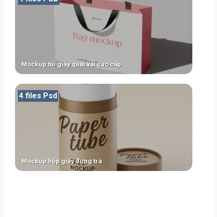
Mockup túi giấy quai vải cao cấp
4 files Psd
Mockup hộp giấy đựng trà