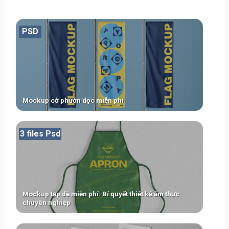
PSD
Mockup cờ phướn dọc miễn phí
3 files Psd
Mockup tạp dề miễn phí: Bí quyết thiết kế ẩm thực
chuyên nghiệp