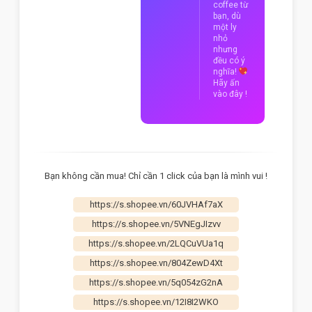
coffee từ
bạn, dù
một ly
nhỏ
nhưng
đều có ý
nghĩa!
Hãy ấn
vào đây !
Bạn không cần mua! Chỉ cần 1 click của bạn là mình vui !
https://s.shopee.vn/60JVHAf7aX
https://s.shopee.vn/5VNEgJIzvv
https://s.shopee.vn/2LQCuVUa1q
https://s.shopee.vn/804ZewD4Xt
https://s.shopee.vn/5q054zG2nA
https://s.shopee.vn/12I8I2WKO