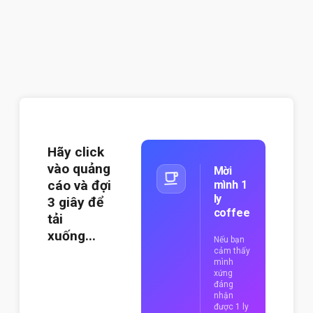
Hãy click
vào quảng
Mời
cáo và đợi
mình 1
ly
2
giây để
coffee
tải
xuống...
Nếu bạn
cảm thấy
mình
xứng
đáng
nhận
được 1 ly