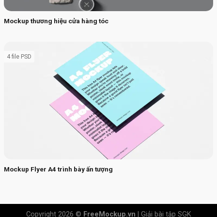
Mockup thương hiệu cửa hàng tóc
4 file PSD
Mockup Flyer A4 trình bày ấn tượng
Copyright 2026 ©
FreeMockup.vn
|
Giải bài tập SGK