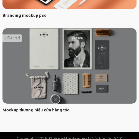
Branding mockup psd
3 file Psd
Mockup thương hiệu cửa hàng tóc
Copyright 2026 ©
FreeMockup.vn
|
Giải bài tập SGK