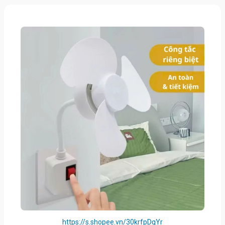
https://s.shopee.vn/30krfpDgYr