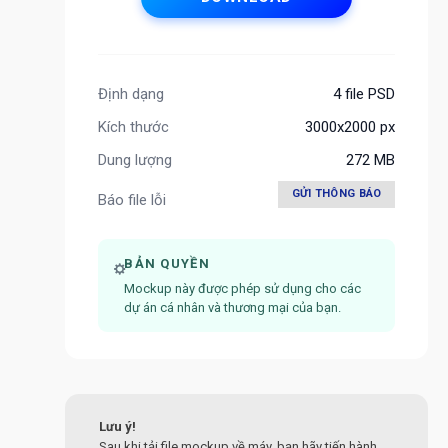
Định dạng
4 file PSD
Kích thước
3000x2000 px
Dung lượng
272 MB
GỬI THÔNG BÁO
Báo file lỗi
BẢN QUYỀN
Mockup này được phép sử dụng cho các
dự án cá nhân và thương mại của bạn.
Lưu ý!
Sau khi tải file mockup về máy, bạn hãy tiến hành