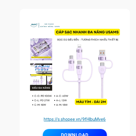
https://s.shopee.vn/9fHlbuMve6
DOWNLOAD