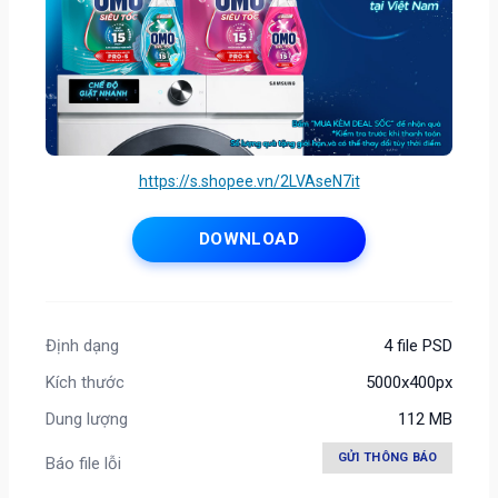
https://s.shopee.vn/2LVAseN7it
DOWNLOAD
Định dạng
4 file PSD
Kích thước
5000x400px
Dung lượng
112 MB
GỬI THÔNG BÁO
Báo file lỗi