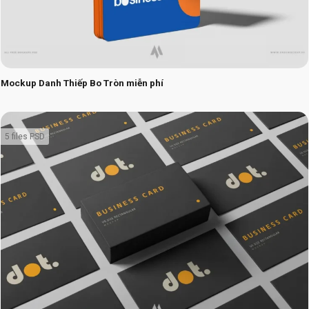
Mockup Danh Thiếp Bo Tròn miễn phí
5 files PSD