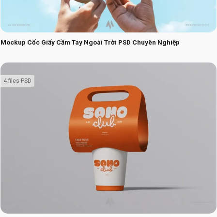
Mockup Cốc Giấy Cầm Tay Ngoài Trời PSD Chuyên Nghiệp
4 files PSD