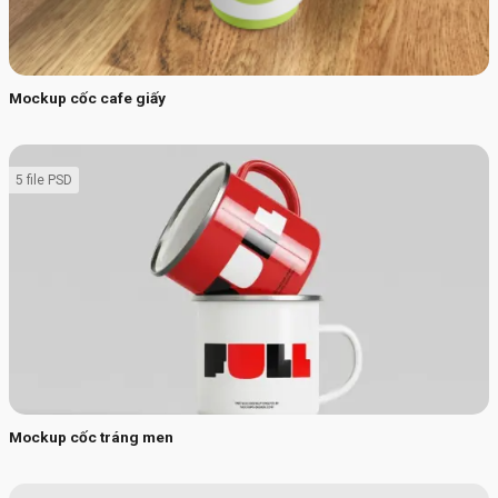
Mockup cốc cafe giấy
5 file PSD
Mockup cốc tráng men