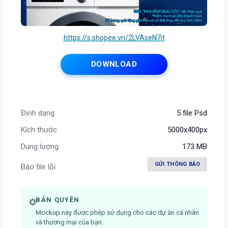
https://s.shopee.vn/2LVAseN7it
DOWNLOAD
Định dạng
5 file Psd
Kích thước
5000x400px
Dung lượng
173 MB
GỬI THÔNG BÁO
Báo file lỗi
BẢN QUYỀN
Mockup này được phép sử dụng cho các dự án cá nhân
và thương mại của bạn.