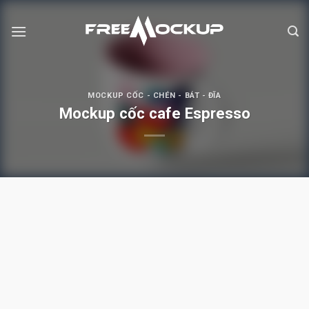
Skip
to
content
MOCKUP CỐC - CHÉN - BÁT - ĐĨA
Mockup cốc cafe Espresso