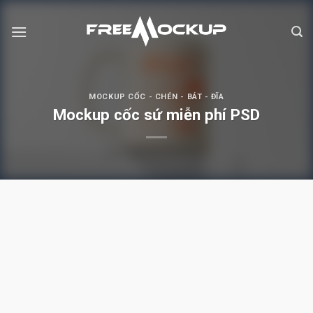
Skip
to
content
MOCKUP CỐC - CHÉN - BÁT - ĐĨA
Mockup cốc sứ miễn phí PSD