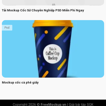
Tải Mockup Cốc Sứ Chuyên Nghiệp PSD Miễn Phí Ngay
Psd
Mockup cốc cà phê giấy
Copyright 2026 ©
FreeMockup.vn
|
Giải bài tập SGK