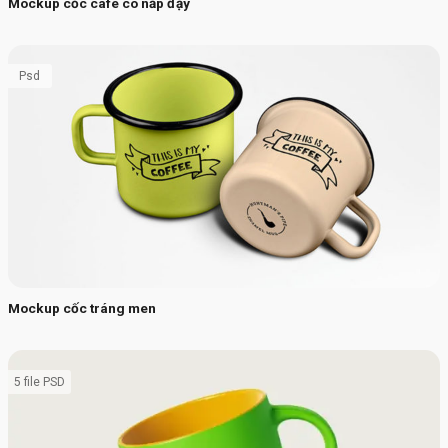
Mockup cốc cafe có nắp đậy
Psd
Mockup cốc tráng men
5 file PSD