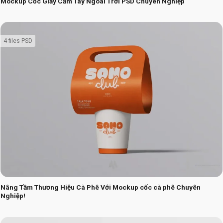
Mockup Cốc Giấy Cầm Tay Ngoài Trời PSD Chuyên Nghiệp
4 files PSD
Nâng Tầm Thương Hiệu Cà Phê Với Mockup cốc cà phê Chuyên
Nghiệp!