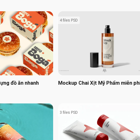
4 files PSD
ựng đồ ăn nhanh
Mockup Chai Xịt Mỹ Phẩm miễn ph
3 files PSD