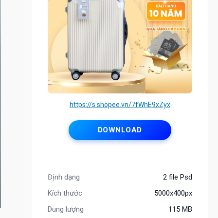
https://s.shopee.vn/7fWhE9xZyx
DOWNLOAD
Định dạng
2 file Psd
Kích thước
5000x400px
Dung lượng
115 MB