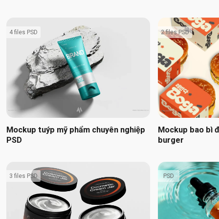
4 files PSD
2 files PSD
Mockup tuýp mỹ phẩm chuyên nghiệp
Mockup bao bì đ
PSD
burger
3 files PSD
PSD