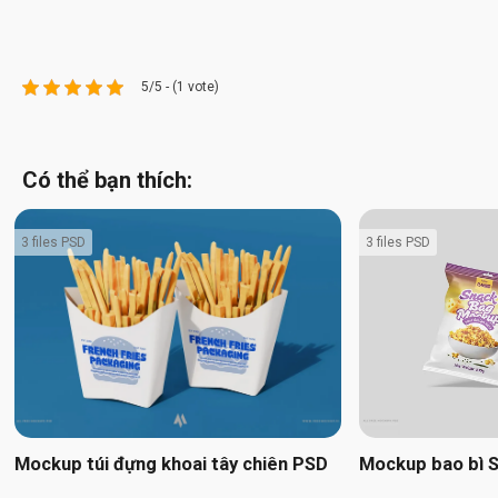
5/5 - (1 vote)
Có thể bạn thích:
3 files PSD
3 files PSD
Mockup túi đựng khoai tây chiên PSD
Mockup bao bì 