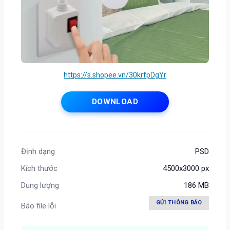
https://s.shopee.vn/30krfpDgYr
DOWNLOAD
Định dạng
PSD
Kích thước
4500x3000 px
Dung lượng
186 MB
GỬI THÔNG BÁO
Báo file lỗi