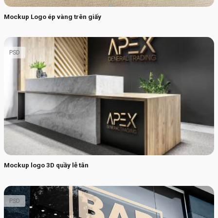
Mockup Logo ép vàng trên giấy
PSD
Mockup logo 3D quầy lễ tân
PSD