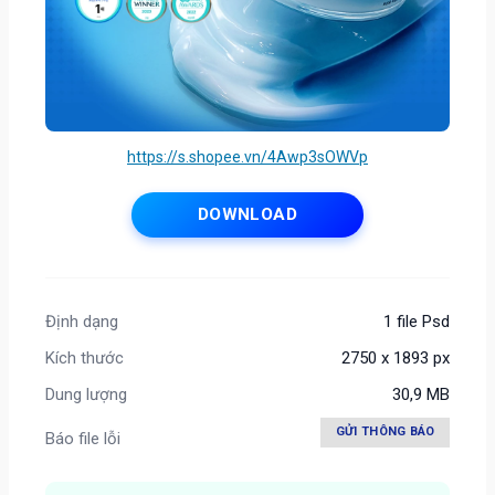
https://s.shopee.vn/4Awp3sOWVp
DOWNLOAD
Định dạng
1 file Psd
Kích thước
2750 x 1893 px
Dung lượng
30,9 MB
GỬI THÔNG BÁO
Báo file lỗi