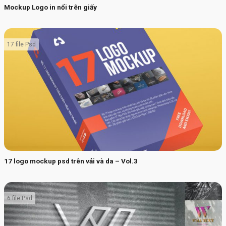
Mockup Logo in nổi trên giấy
17 file Psd
17 logo mockup psd trên vải và da – Vol.3
6 file Psd