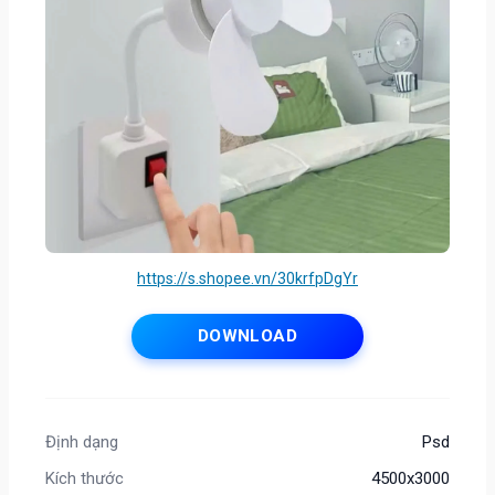
https://s.shopee.vn/30krfpDgYr
DOWNLOAD
Định dạng
Psd
Kích thước
4500x3000