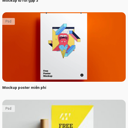
Mockup tờ rơi gập 3
Psd
Mockup poster miễn phí
Psd