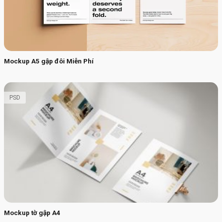
Mockup A5 gập đôi Miễn Phí
PSD
Mockup tờ gập A4