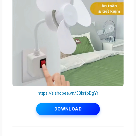
https://s.shopee.vn/30krfpDgYr
DOWNLOAD