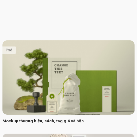
Psd
Mockup thương hiệu, sách, tag giá và hộp