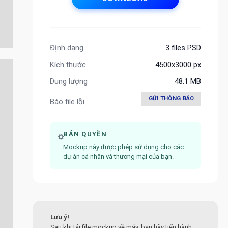
Định dạng
3 files PSD
Kích thước
4500x3000 px
Dung lượng
48.1 MB
GỬI THÔNG BÁO
Báo file lỗi
BẢN QUYỀN
Mockup này được phép sử dụng cho các
dự án cá nhân và thương mại của bạn.
Lưu ý!
Sau khi tải file mockup về máy, bạn hãy tiến hành