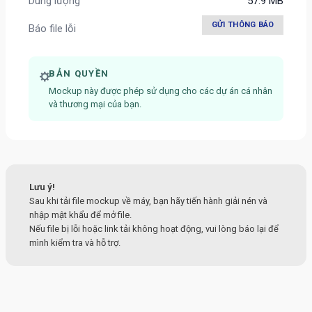
Dung lượng
57.9 MB
GỬI THÔNG BÁO
Báo file lỗi
BẢN QUYỀN
Mockup này được phép sử dụng cho các dự án cá nhân
và thương mại của bạn.
Lưu ý!
Sau khi tải file mockup về máy, bạn hãy tiến hành giải nén và
nhập mật khẩu để mở file.
Nếu file bị lỗi hoặc link tải không hoạt động, vui lòng báo lại để
mình kiểm tra và hỗ trợ.