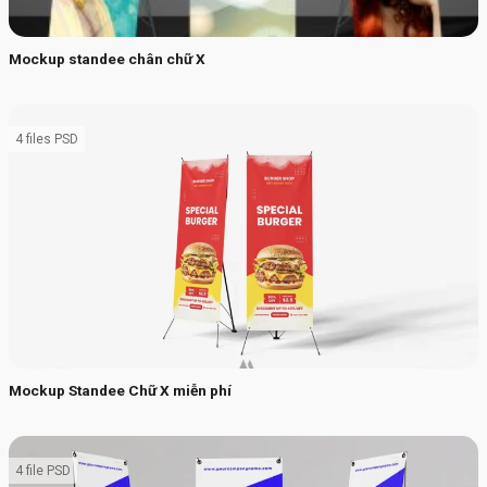
Mockup standee chân chữ X
4 files PSD
Mockup Standee Chữ X miễn phí
4 file PSD