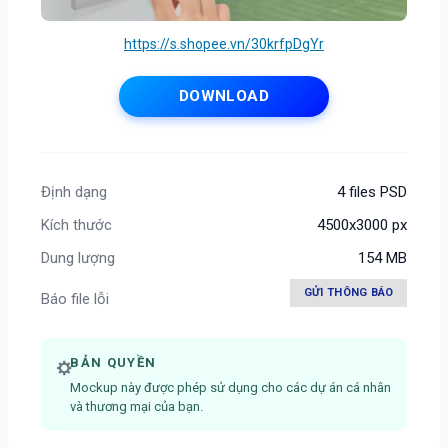
https://s.shopee.vn/30krfpDgYr
DOWNLOAD
Định dạng
4 files PSD
Kích thước
4500x3000 px
Dung lượng
154 MB
GỬI THÔNG BÁO
Báo file lỗi
BẢN QUYỀN
Mockup này được phép sử dụng cho các dự án cá nhân
và thương mại của bạn.