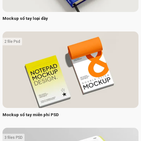
Mockup sổ tay loại dầy
2 file Psd
Mockup sổ tay miễn phí PSD
3 files PSD