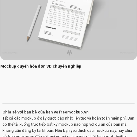
Mockup quyển hóa đơn 3D chuyên nghiệp
Chia sẻ với bạn bè của bạn về freemockup.vn
Tất cả các mockup ở đây được cập nhật liên tục và hoàn toàn miễn phí. Bạn
có thể tải xuống trực tiếp bất kỳ mockup nào hợp với dự án của bạn mà
không cần đăng ký tài khoản. Nếu bạn yêu thích các mockup này, hãy chia
sẻ freemockup.vn đến với mọi người qua mạng xã hội facebook, twitter,