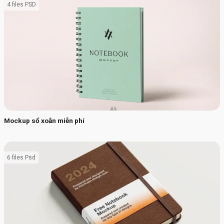
4 files PSD
Mockup sổ xoắn miễn phí
6 files Psd