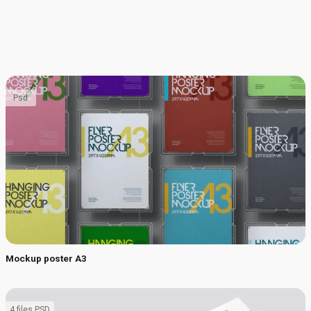
Psd
Mockup poster A3
4 files PSD