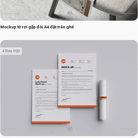
Mockup tờ rơi gập đôi A4 đặt trên ghế
4 files PSD