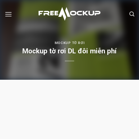
Skip
to
content
MOCKUP TỜ RƠI
Mockup tờ rơi DL đôi miễn phí