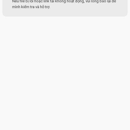
Nếu file bị lỗi hoặc link tải không hoạt động, vui lòng báo lại để
mình kiểm tra và hỗ trợ.