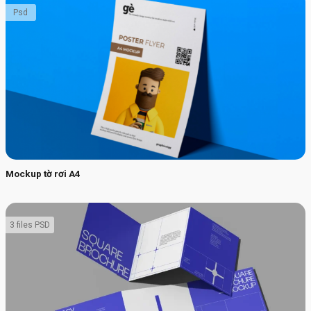
Psd
Mockup tờ rơi A4
3 files PSD