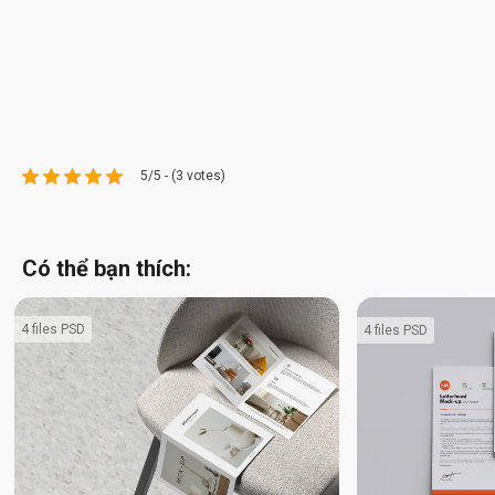
5/5 - (3 votes)
Có thể bạn thích:
4 files PSD
4 files PSD