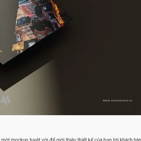
 một mockup tuyệt vời để giới thiệu thiết kế của bạn tới khách hàn