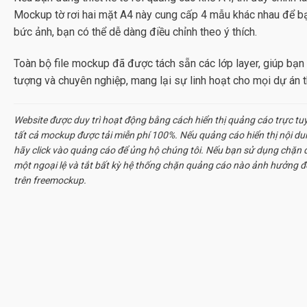
Mockup tờ rơi hai mặt A4
này cung cấp 4 mẫu khác nhau để bạn
bức ảnh, bạn có thể dễ dàng điều chỉnh theo ý thích.
Toàn bộ file mockup đã được tách sẵn các lớp layer, giúp bạn 
tượng và chuyên nghiệp, mang lại sự linh hoạt cho mọi dự án th
Website được duy trì hoạt động bằng cách hiển thị quảng cáo trực tu
tất cả
mockup
được tải miễn phí 100%. Nếu quảng cáo hiển thị nội d
hãy click vào quảng cáo để ủng hộ chúng tôi. Nếu bạn sử dụng chặn q
một ngoại lệ và tắt bất kỳ hệ thống chặn quảng cáo nào ảnh hưởng đ
trên freemockup.