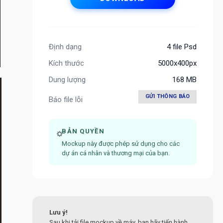
Định dạng
4 file Psd
Kích thước
5000x400px
Dung lượng
168 MB
GỬI THÔNG BÁO
Báo file lỗi
BẢN QUYỀN
Mockup này được phép sử dụng cho các
dự án cá nhân và thương mại của bạn.
Lưu ý!
Sau khi tải file mockup về máy, bạn hãy tiến hành