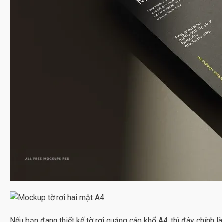
Nếu bạn đang thiết kế tờ rơi quảng cáo khổ A4, thì đây chính là