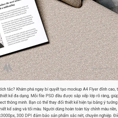
 tích tắc? Khám phá ngay bí quyết tạo mockup A4 Flyer đỉnh cao, 
iết kế đa dạng. Mỗi file PSD đều được sắp xếp lớp rõ ràng, giú
ect thông minh. Bạn có thể thay đổi thiết kế hiện tại bằng ý tưởng
thiết kế sáng và tối màu. Người dùng hoàn toàn tùy chỉnh màu nền,
00x3000px, 300 DPI đảm bảo sản phẩm sắc nét, chuyên nghiệp. Đi