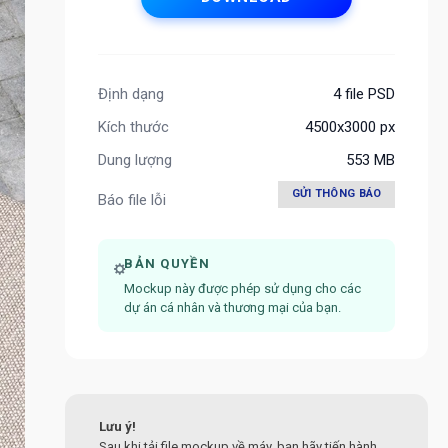
Định dạng
4 file PSD
Kích thước
4500x3000 px
Dung lượng
553 MB
GỬI THÔNG BÁO
Báo file lỗi
BẢN QUYỀN
Mockup này được phép sử dụng cho các
dự án cá nhân và thương mại của bạn.
Lưu ý!
Sau khi tải file mockup về máy, bạn hãy tiến hành