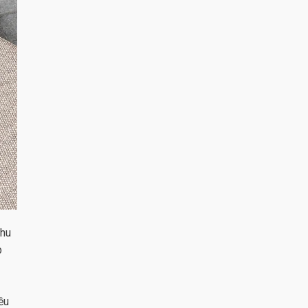
thu
p
ều