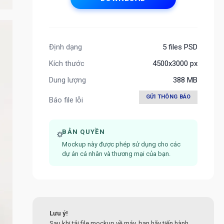
Định dạng
5 files PSD
Kích thước
4500x3000 px
Dung lượng
388 MB
GỬI THÔNG BÁO
Báo file lỗi
BẢN QUYỀN
Mockup này được phép sử dụng cho các
dự án cá nhân và thương mại của bạn.
Lưu ý!
Sau khi tải file mockup về máy, bạn hãy tiến hành